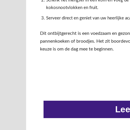
Schenk het mengsel in een kom en voeg de t
kokosnootvlokken en fruit.
Serveer direct en geniet van uw heerlijke ac
Dit ontbijtgerecht is een voedzaam en gezond
pannenkoeken of broodjes. Het zit boordevol
keuze is om de dag mee te beginnen.
Lee