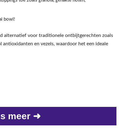
oppings toe zoals granola, gehakte noten,
ai bowl!
 alternatief voor traditionele ontbijtgerechten zoals
 antioxidanten en vezels, waardoor het een ideale
s meer ➜