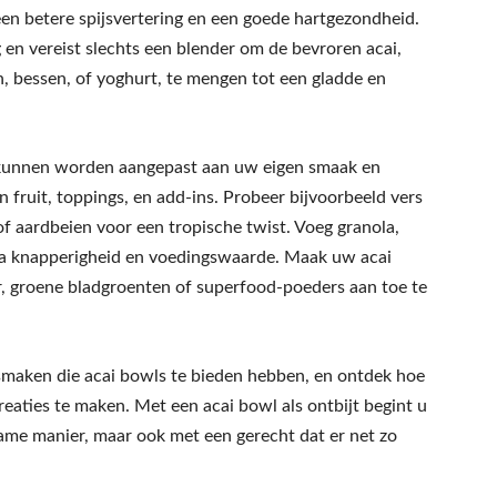
n betere spijsvertering en een goede hartgezondheid.
 en vereist slechts een blender om de bevroren acai,
, bessen, of yoghurt, te mengen tot een gladde en
g kunnen worden aangepast aan uw eigen smaak en
 fruit, toppings, en add-ins. Probeer bijvoorbeeld vers
of aardbeien voor een tropische twist. Voeg granola,
ra knapperigheid en voedingswaarde. Maak uw acai
, groene bladgroenten of superfood-poeders aan toe te
e smaken die acai bowls te bieden hebben, en ontdek hoe
eaties te maken. Met een acai bowl als ontbijt begint u
ame manier, maar ook met een gerecht dat er net zo