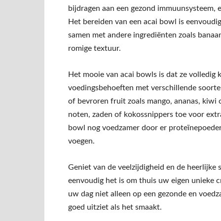
bijdragen aan een gezond immuunsysteem, ee
Het bereiden van een acai bowl is eenvoudig
samen met andere ingrediënten zoals banaan
romige textuur.
Het mooie van acai bowls is dat ze volledi
voedingsbehoeften met verschillende soorten
of bevroren fruit zoals mango, ananas, kiwi 
noten, zaden of kokossnippers toe voor ext
bowl nog voedzamer door er proteïnepoeder
voegen.
Geniet van de veelzijdigheid en de heerlijk
eenvoudig het is om thuis uw eigen unieke cr
uw dag niet alleen op een gezonde en voedz
goed uitziet als het smaakt.