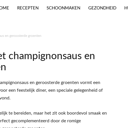
OME
RECEPTEN
SCHOONMAKEN
GEZONDHEID
H
us en geroosterde groenten
met champignonsaus en
en
 champignonsaus en geroosterde groenten vormt een
oor een feestelijk diner, een speciale gelegenheid of
vond.
elijk te bereiden, maar het zit ook boordevol smaak en
perfect gecomplementeerd door de romige