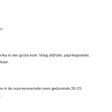
s.
ika in een grote kom. Voeg olijfolie, paprikapoeder,
kaar.
r ze in de voorverwarmde oven gedurende 20-25
.