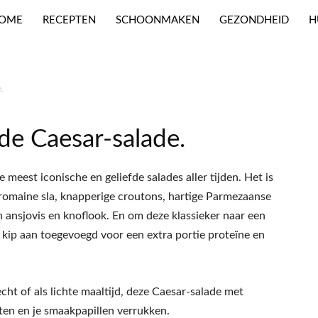
OME
RECEPTEN
SCHOONMAKEN
GEZONDHEID
H
.
de Caesar-salade.
 meest iconische en geliefde salades aller tijden. Het is
omaine sla, knapperige croutons, hartige Parmezaanse
n ansjovis en knoflook. En om deze klassieker naar een
e kip aan toegevoegd voor een extra portie proteïne en
echt of als lichte maaltijd, deze Caesar-salade met
sten en je smaakpapillen verrukken.