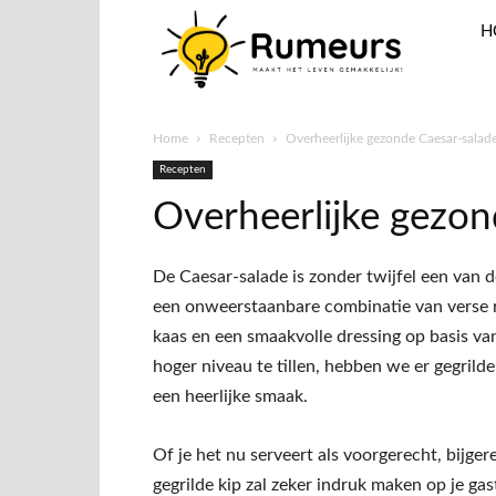
H
Home
Recepten
Overheerlijke gezonde Caesar-salade
Recepten
Overheerlijke gezon
De Caesar-salade is zonder twijfel een van de
een onweerstaanbare combinatie van verse r
kaas en een smaakvolle dressing op basis va
hoger niveau te tillen, hebben we er gegrild
een heerlijke smaak.
Of je het nu serveert als voorgerecht, bijger
gegrilde kip zal zeker indruk maken op je ga