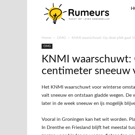
H
Home
OMG
KNMI waarschuwt: Op deze plek gaat 10
OMG
KNMI waarschuwt: O
centimeter sneeuw v
Het
KNMI
waarschuwt voor winterse omstan
valt sneeuw en ontstaan gladde wegen. De 
later in de week sneeuw en ijs mogelijk blijv
Vooral in Groningen kan het wit worden. Plaa
In Drenthe en Friesland blijft het meestal tu