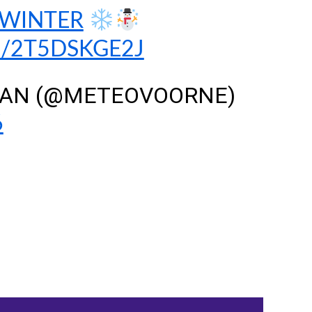
WINTER
M/2T5DSKGE2J
FAN (@METEOVOORNE)
6