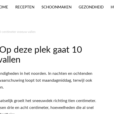
OME
RECEPTEN
SCHOONMAKEN
GEZONDHEID
H
 centimeter sneeuw vallen
p deze plek gaat 10
allen
digheden in het noorden. In nachten en ochtenden
waarschuwing loopt tot maandagmiddag, terwijl ook
en.
tselijk groeit het sneeuwdek richting tien centimeter.
ssen drie en acht centimeter, hoeveelheden die al snel