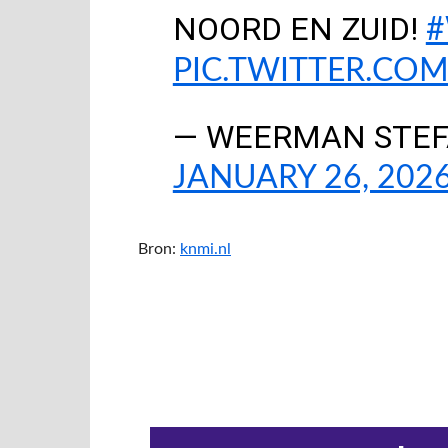
NOORD EN ZUID!
#
PIC.TWITTER.CO
— WEERMAN STE
JANUARY 26, 202
Bron:
knmi.nl