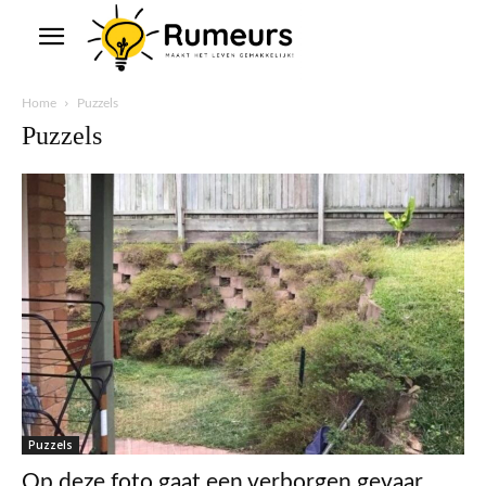
Home
Puzzels
Puzzels
Puzzels
Op deze foto gaat een verborgen gevaar