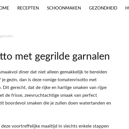
OME
RECEPTEN
SCHOONMAKEN
GEZONDHEID
H
 garnalen
to met gegrilde garnalen
smaakvol diner dat niet alleen gemakkelijk te bereiden
f je gezin, dan is deze romige tomatenrisotto met
 Dit gerecht, dat de rijke en hartige smaken van rijpe
et de frisse, zeevruchtachtige smaak van perfect
 zit boordevol smaken die je zullen doen watertanden en
e deze voortreffelijke maaltijd in slechts enkele stappen